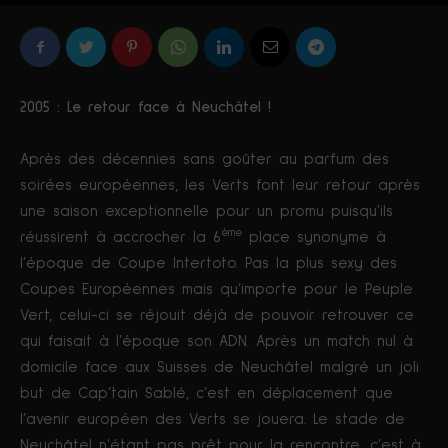
Par
Joris Saby
-
1682
0
19 septembre 2019
2005 : Le retour face à Neuchâtel !
Après des décennies sans goûter au parfum des
soirées européennes, les Verts font leur retour après
une saison exceptionnelle pour un promu puisqu’ils
ème
réussirent à accrocher la 6
place synonyme à
l’époque de Coupe Intertoto. Pas la plus sexy des
Coupes Européennes mais qu’importe pour le Peuple
Vert, celui-ci se réjouit déjà de pouvoir retrouver ce
qui faisait à l’époque son ADN. Après un match nul à
domicile face aux Suisses de Neuchâtel malgré un joli
but de Cap’tain Sablé, c’est en déplacement que
l’avenir européen des Verts se jouera. Le stade de
Neuchâtel n’étant pas prêt pour la rencontre, c’est à