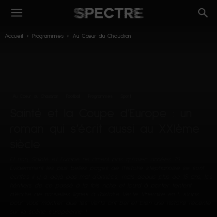
Accueil
Programmes
Au Cœur du Chaudron
Au Cœur du Chaudron
Football
Programmes
Sport
Sainté et la Coupe d’Europe : un
roman qui s’écrit aussi au XXIème
siècle
Et non, Sainté et Europe ne riment pas qu’avec années 70.
Evidemment les plus belles pages de l’histoire stéphanoise se sont
écrites il y a déjà pas mal d’années, mais depuis plus de 15 ans, les
héritiers de ce passé à la fois riche et lourd à porter tentent
d’écrire de nouvelles lignes à l’histoire Verte. Itinéraire en 5 stops
pour vous montrer que les Verts ont bel et bien une histoire récente
sur la scène européenne !