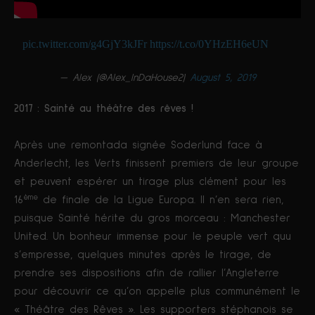
pic.twitter.com/g4GjY3kJFr
https://t.co/0YHzEH6eUN
— Alex (@Alex_InDaHouse2)
August 5, 2019
2017 : Sainté au théâtre des rêves !
Après une remontada signée Soderlund face à
Anderlecht, les Verts finissent premiers de leur groupe
et peuvent espérer un tirage plus clément pour les
ème
16
de finale de la Ligue Europa. Il n’en sera rien,
puisque Sainté hérite du gros morceau : Manchester
United. Un bonheur immense pour le peuple vert quu
s’empresse, quelques minutes après le tirage, de
prendre ses dispositions afin de rallier l’Angleterre
pour découvrir ce qu’on appelle plus communément le
« Théâtre des Rêves ». Les supporters stéphanois se