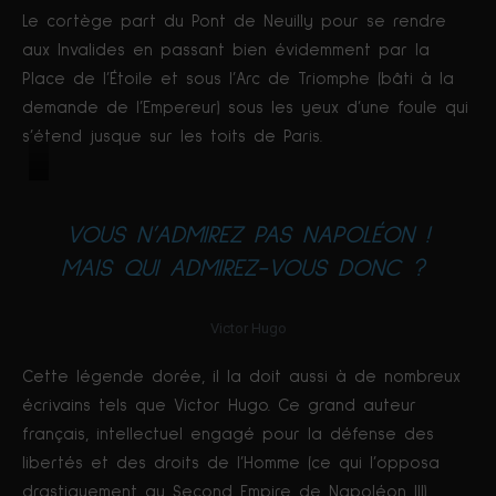
Le cortège part du Pont de Neuilly pour se rendre
aux Invalides en passant bien évidemment par la
Place de l’Étoile et sous l’Arc de Triomphe (bâti à la
demande de l’Empereur) sous les yeux d’une foule qui
s’étend jusque sur les toits de Paris.
Tombeau
de
VOUS N’ADMIREZ PAS NAPOLÉON !
Napoléon
MAIS QUI ADMIREZ-VOUS DONC ?
aux
Invalides
Victor Hugo
Cette légende dorée, il la doit aussi à de nombreux
écrivains tels que Victor Hugo. Ce grand auteur
français, intellectuel engagé pour la défense des
libertés et des droits de l’Homme (ce qui l’opposa
drastiquement au Second Empire de Napoléon III),