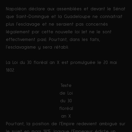
Napoléon déclare aux assemblées et devant le Sénat
que Saint-Domingue et la Guadeloupe ne connaitrait
plus l’esclavage et ne seraient pas concernés
légalement par cette nouvelle loi (et ne le sont
effectivement pas). Pourtant, dans les faits,
l’esclavagisme y sera rétabli.
La Loi du 30 floréal an X est promulguée le 20 mai
1802.
Texte
de Loi
du 30
floréal
an X
Pourtant, la position de l’Empire redevient ambiguë sur
le sujet en mars 1815, lorsque l’Empereur édicte un