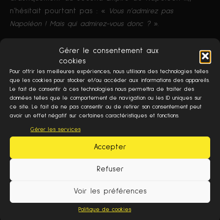
n’hésitait pourtant pas : «
Vous n’admirez pas
Napoléon ! Mais qui admirez-vous donc ?
».
Peu de temps après son élection à l’Académie
Gérer le consentement aux
cookies
Française, l’écrivain persistait en 1841 :
Pour offrir les meilleures expériences, nous utilisons des technologies telles
que les cookies pour stocker et/ou accéder aux informations des appareils.
«
La France était pour les nations un magnifique
Le fait de consentir à ces technologies nous permettra de traiter des
données telles que le comportement de navigation ou les ID uniques sur
spectacle. Un homme la remplissait alors et la faisait si
ce site. Le fait de ne pas consentir ou de retirer son consentement peut
grande qu’elle remplissait l’Europe. […] Il était au-dessus de
avoir un effet négatif sur certaines caractéristiques et fonctions.
l’Europe comme une vision extraordinaire.
»
Gérer les services
Accepter
Portrait de Victor Hugo, grande figure républicaine du
XIX° siècle
Refuser
C’est ainsi que l’Empereur restait dans l’imaginaire
collectif un homme ayant aimé la France, son peuple
Voir les préférences
et lui ayant rendue toute sa grandeur en Europe. Il
Politique de cookies
restait une forme de nostalgie appelée à perdurer.