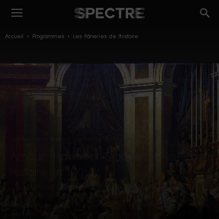
Accueil
Programmes
Les flâneries de l'histoire
Les flâneries de l'histoire
Programmes
Amour, Haine et Empire : c’est l’actu
Histoire (n°XXIV)
Le saviez-vous ? Napoléon Bonaparte est décédé il y a tout juste
deux cent ans. Cela étant, difficile de passer à côté des
interminables débats qui ont entouré la commémoration du
bicentenaire du décès de l’Empereur des Français. Pourquoi ?