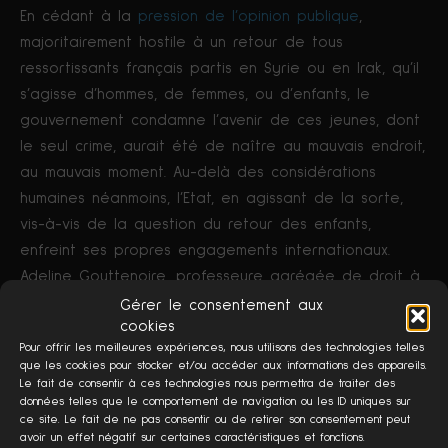
En cédant à la
pression de l’opinion publique
,
majoritairement hostile à un retour de tous
ressortissants français partis en Syrie ou en Irak, qu’il
s’agisse d’hommes, de femmes, ou d’enfants, le
gouvernement condamne l’avenir de ces jeunes, dont
le seul crime, aurait été de naître au mauvais endroit,
au mauvais moment. Au-delà des considérations
humaines néanmoins, l’Etat, en agissant de la sorte,
vis-à-vis de la question du retour des enfants,
enfreint ses propres engagements internationaux.
Adeline Gouttenoire, professeure agrégée de droit à
Bordeaux, spécialiste de la protection de l’enfance et
Gérer le consentement aux
cookies
présidente de l’observatoire départemental de la
Pour offrir les meilleures expériences, nous utilisons des technologies telles
protection de l’enfance, dénonce « une attitude
que les cookies pour stocker et/ou accéder aux informations des appareils.
scandaleuse », de la part du gouvernement français.
Le fait de consentir à ces technologies nous permettra de traiter des
données telles que le comportement de navigation ou les ID uniques sur
Elle réaffirme par suite, que l’Etat français est
ce site. Le fait de ne pas consentir ou de retirer son consentement peut
signataire de la Convention internationale des droits
avoir un effet négatif sur certaines caractéristiques et fonctions.