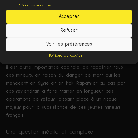
de l’enfant, qui fait de « l’intérêt supérieur de
Gérer les services
l’enfant », une « considération primordiale ».
Accepter
En vertu de ces textes de droit international, Marie
Refuser
Dosé, et deux de ces confrères, ont saisi le Comité
international des droits de l’enfant de l’ONU afin qu’ils
Voir les préférences
fassent pression sur le gouvernement français en
Politique de cookies
faveur d’un retour de tous les mineurs, sans distinction.
Il est d’une importance capitale, de rapatrier tous
ces mineurs, en raison du danger de mort qui les
menacent en Syrie et en Irak. Rapatrier au cas par
cas reviendrait à faire trainer en longueur ces
opérations de retour, laissant place à un risque
majeur pour la subsistance de ces jeunes mineurs
français.
Une question inédite et complexe