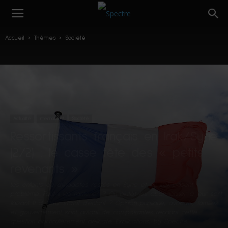
Accueil
Thèmes
Société
Actualité
International
Société
Ressortissants français en Irak/Syrie
(2/2) : le casse tête des « petits
revenants »
Les enfants de djihadistes restés en Syrie et en Irak posent
problème. Faut-il les ramener ? Ou plutôt les abandonner à leur sort,
faisant fi de leur statut d'enfant ? Opinion publique, avocats, familles
et gouvernement sont autant de composantes rendant cette
question particulièrement délicate. Explications, by Spectre.