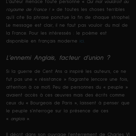
L’auteur menace toute personne «
Qui mal vouldroit au
royaume de France !
» de toutes les choses terribles
qu’il cite (la phrase ponctue la fin de chaque strophe).
Le message est clair, il ne faut pas vouloir du mal de
la France. Pour les intéressés : le poème est
disponible en français moderne
ici
.
L’ennemi Anglais, facteur d’union ?
Si la guerre de Cent Ans a inspiré les auteurs, ce ne
fut pas une « résistance » flagrante (encore une fois,
attention à ce mot). Peu de personnes du « peuple »
avaient accès à ces œuvres mais des écrits comme
ceux du « Bourgeois de Paris », laissent à penser que
le peuple s’interroge sur la présence de ces
«
anglois
».
Il décrit dans son ouvrage l’enterrement de Charles VI