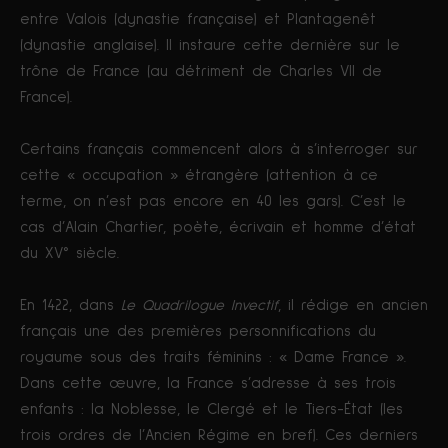
entre Valois (dynastie française) et Plantagenêt
(dynastie anglaise). Il instaure cette dernière sur le
trône de France (au détriment de Charles VII de
France).
Certains français commencent alors à s’interroger sur
cette « occupation » étrangère (attention à ce
terme, on n’est pas encore en 40 les gars). C’est le
cas d’Alain Chartier, poète, écrivain et homme d’état
du XV° siècle.
En 1422, dans
Le
Quadrilogue Invectif
, il rédige en ancien
français une des premières personnifications du
royaume sous des traits féminins : « Dame France ».
Dans cette œuvre, la France s’adresse à ses trois
enfants : la Noblesse, le Clergé et le Tiers-État (les
trois ordres de l’Ancien Régime en bref). Ces derniers