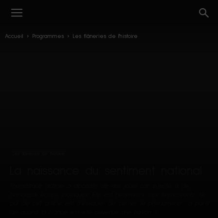
Accueil
Programmes
Les flâneries de l'histoire
Les flâneries de l'histoire
La naissance du sentiment national
Thématique difficile à aborder de nos jours car sujette à de
nombreux écueils politiques. Elle est néanmoins très intéressante. Le
but de cet article est d’essayer de cerner le phénomène : à partir
de quand la France est-elle devenue une nation ?