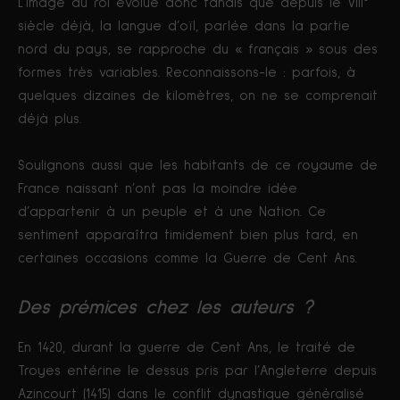
L’image du roi évolue donc tandis que depuis le VIII°
siècle déjà, la langue d’oïl, parlée dans la partie
nord du pays, se rapproche du « français » sous des
formes très variables. Reconnaissons-le : parfois, à
quelques dizaines de kilomètres, on ne se comprenait
déjà plus.
Soulignons aussi que les habitants de ce royaume de
France naissant n’ont pas la moindre idée
d’appartenir à un peuple et à une Nation. Ce
sentiment apparaîtra timidement bien plus tard, en
certaines occasions comme la Guerre de Cent Ans.
Des prémices chez les auteurs ?
En 1420, durant la guerre de Cent Ans, le traité de
Troyes entérine le dessus pris par l’Angleterre depuis
Azincourt (1415) dans le conflit dynastique généralisé