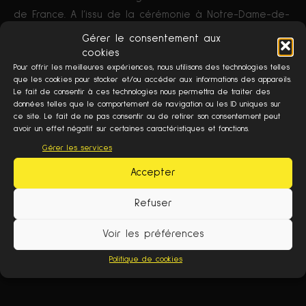
de France. A l’issu de la cérémonie à Notre-Dame-de-
Paris, son épée est remise au régent le Duc de
Gérer le consentement aux
Bedford, (oncle du roi Henri VI d’Angleterre, nouveau
cookies
roi de France par le traité de Troyes). Il précise qu’à
Pour offrir les meilleures expériences, nous utilisons des technologies telles
que les cookies pour stocker et/ou accéder aux informations des appareils.
cet instant «
le peuple murmurait fort
». En revanche,
Le fait de consentir à ces technologies nous permettra de traiter des
notons aussi que certaines provinces du territoire
données telles que le comportement de navigation ou les ID uniques sur
ce site. Le fait de ne pas consentir ou de retirer son consentement peut
français sont véritablement contrôlées par l’Angleterre
avoir un effet négatif sur certaines caractéristiques et fonctions.
sans opposition aucune des populations.
Gérer les services
Accepter
Refuser
Voir les préférences
Politique de cookies