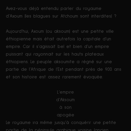
Avez-vous déjà entendu parler du royaume
d’Axoum (les blagues sur Atchoum sont interdites) ?
Aujourd’hui, Axoum (ou aksoum) est une petite ville
éthiopienne mais était autrefois la capitale d’un
empire. Car il s’agissait bel et bien d’un empire
puissant qui rayonnait sur les hauts plateaux
éthiopiens. Le peuple aksoumite a régné sur une
partie de l’Afrique de l’Est pendant près de 900 ans
et son histoire est assez rarement évoquée.
L’empire
d’Aksoum
à son
apogée
Le royaume ira même jusqu’à conquérir une petite
partie de la péninsule arabique voisine (ancien