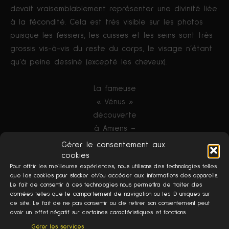
devait vraisemblablement représenter une divinité liée
à la fécondité. Cela est très visible sur les photos
puisque les fessiers, les cuisses et les seins sont très
grossis vis-à-vis du reste du corps, le visage n’étant
qu’à peine dessiné (excepté les cheveux).
La fameuse
« Vénus »
découverte
à Amiens –
Crédit :
Gérer le consentement aux
Inrap
cookies
Pour offrir les meilleures expériences, nous utilisons des technologies telles
L’INRAP, qui dirige les fouilles, la compare à d’autres
que les cookies pour stocker et/ou accéder aux informations des appareils.
petites « Vénus » de la même période retrouvées
Le fait de consentir à ces technologies nous permettra de traiter des
données telles que le comportement de navigation ou les ID uniques sur
dans le reste de l’Europe, répondant aux mêmes
ce site. Le fait de ne pas consentir ou de retirer son consentement peut
critères esthétiques comme la « Vénus de
avoir un effet négatif sur certaines caractéristiques et fonctions.
Willendorf ».
Gérer les services