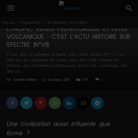
Les flâneries de l'histoire
Programmes
Accueil
Programmes
Les flâneries de l'histoire
ÉTHIOPIE, VÉNUS PRÉHISTORIQUE ET HIVER
VOLCANIQUE : C’EST L’ACTU HISTOIRE SUR
SPECTRE (N°VII)
Et oui, déjà la dernière actualité pour cette année 2019 ! Et on
finira sur les chapeaux de roues avec des cités enfouies en
Ethiopie, des statuettes préhistoriques et un hiver volcanique, rien
que ça…
Par
Corentin Valour
-
2783
2
22 décembre 2019
Une civilisation aussi influente que
Rome ?