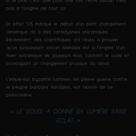
Et le pire, c’est que pour une fois, l’être humain n’est
pas à l’origine de tout ça.
En effet, 535 marque le début d’un petit changement
climatique dû à des cataclysmes volcaniques.
Récemment, des scientifiques ont réussi à prouver
qu’un surpuissant volcan islandais est à l’origine d’un
hiver volcanique de plusieurs mois, cachant le soleil et
provoquant un changement brusque du climat.
L’empereur byzantin Justinien, en pleine guerre contre
le peuple barbare Vandales, est témoin de ce
phénomène.
« LE SOLEIL A DONNÉ SA LUMIÈRE SANS
ÉCLAT »