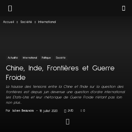
Accueil
Société
International
Actualité
International
Politique
Société
Chine, Inde, Frontières et Guerre
Froide
La hausse des tensions entre la Chine et l’Inde sur la question des
frontières est depuis juin devenue une question d’ordre international.
Les Etats-Unis et leur rhétorique de Guerre Froide n’étant pas loin
non plus…
Par
Julien Beauvois
-
2410
0
18 juillet 2020