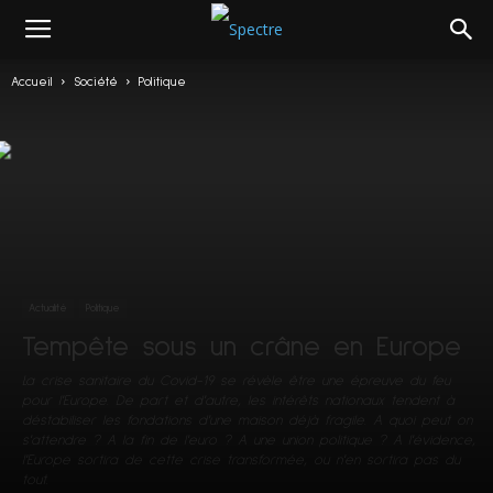
Accueil
Société
Politique
Actualité
Politique
Tempête sous un crâne en Europe
La crise sanitaire du Covid-19 se révèle être une épreuve du feu
pour l'Europe. De part et d'autre, les intérêts nationaux tendent à
déstabiliser les fondations d'une maison déjà fragile. A quoi peut on
s'attendre ? A la fin de l'euro ? A une union politique ? A l'évidence,
l'Europe sortira de cette crise transformée, ou n'en sortira pas du
tout.