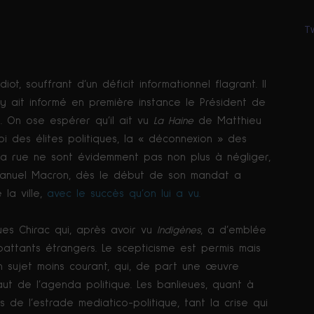
T
ot, souffrant d’un déficit informationnel flagrant. Il
Ly ait informé en première instance le Président de
. On ose espérer qu’il ait vu
La Haine
de Matthieu
oi des élites politiques, la « déconnexion » des
 la rue ne sont évidemment pas non plus à négliger,
mmanuel Macron, dès le début de son mandat a
 la ville,
avec le succès qu’on lui a vu.
ues Chirac qui, après avoir vu
Indigènes
, a d’emblée
ttants étrangers. Le scepticisme est permis mais
n sujet moins courant, qui, de part une œuvre
haut de l’agenda politique. Les banlieues, quant à
 de l’estrade mediatico-politique, tant la crise qui