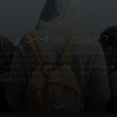
’, y a-t-il un cœur ?
s de Ladj Ly, le président Emmanuel Macron s’est dit 
gouvernement a intensifier la lutte contre la précari
n indignée du réalisateur, critique du Président et de
. Comment comprendre ce mot, ce geste d’Emmanuel 
nelles les émotions en politique.