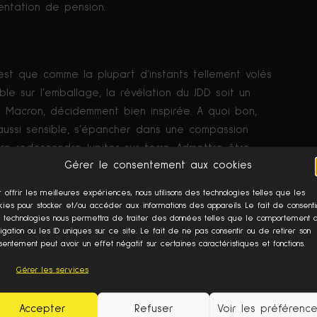
entation de pension.
c’est que comme la plupart d’instants tellement volés
ble sur l’emballage, la révélation du JDD soit un
 Macron, décidemment bien inspirée. A quoi bon,
t aussi sensible, s’épancher dans une compassion
ire redescendre Jupiter sur terre. Admettre être
Gérer le consentement aux cookies
outer de l’ordre de ses pensées, c’est admettre son
 flagrante sous le mandat Macron, est la politique
r offrir les meilleures expériences, nous utilisons des technologies telles que les
lisée dans un souci de productivité maximisée et
kies pour stocker et/ou accéder aux informations des appareils. Le fait de consenti
 technologies nous permettra de traiter des données telles que le comportement 
 c’est une bureaucratie qui pense mais ne sent
igation ou les ID uniques sur ce site. Le fait de ne pas consentir ou de retirer son
 qui lui, plus que sentir, doit savoir. Mais le
sentement peut avoir un effet négatif sur certaines caractéristiques et fonctions.
 d’admettre qu’il ne sait plus, laissant aller les
Gérer les services
ché et de l’administration. Se dire « bouleversé »,
ressent, c’est redevenir politique.
Accepter
Refuser
Voir les préférenc