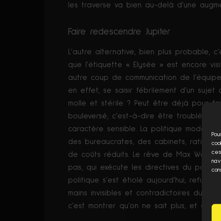
les traverse va bien au-delà d’une augm
Faire redescendre Jupiter
L’autre alternative, bien plus probable, 
que l’étiquette « Elysée » est encore visi
autre coup de communication de l’équipe
en effet, se saisir fébrilement d’un suje
molle et stérile ? Peut être déjà pour fa
bouleversé, c’est-à-dire être troublé, d
caractère sensible. La politique moderne,
Pou
des bureaucrates, des cabinets, rationna
coo
ces
de coûts réduits. Le rêve de Max Weber,
nav
pas, qui exécute les directives du politique
con
politique s’est étiolé aujourd’hui, refusant
mains invisibles et contradictoires du mar
c’est montrer qu’on ne sait plus, et qu’on 