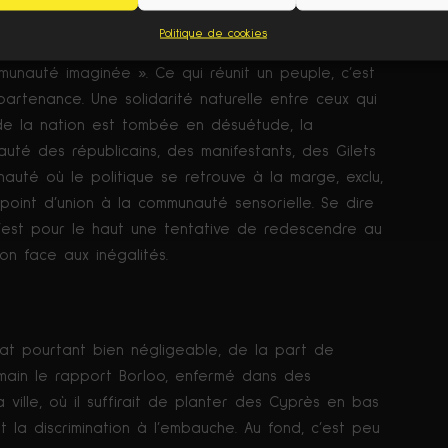
tionnelle jeune et dynamique de l’Elysée un moyen
Politique de cookies
résident, à la communauté sensitive nationale, à ce
unauté imaginée ». Ce qui réunit un peuple, c’est
partenance. Une solidarité naturelle entre ceux qui
 de la nation est tombée en désuétude, la
uté des républicains, des manifestants, des Gilets
auté où le politique se retrouve à la marge, exclu,
point d’union à la communauté sensorielle. Se dire
c’est pour le haut une tentative de redescendre au
ion face aux inégalités.
tat pourtant bien négligeable, de la part de
a main le rapport Borloo, enfermé dans des
 ville, où il suffirait de planter des Cyprès en bas
t la discrimination à l’embauche. Au fond, c’est peu