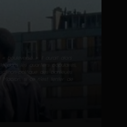
« bouleversé ». Il aurait alors
té dans les quartiers populaires,
 sa non-politique des banlieues
Macron, si ce n’est tenter de