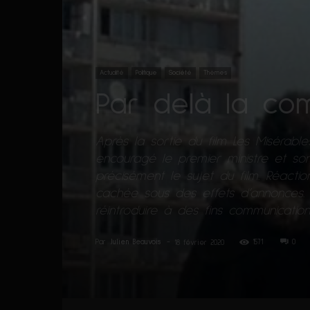
Actualité
Politique
Société
Thèmes
Par delà la com
Après la sortie du film Les Misérable
encouragé le premier ministre et son 
précisément le sujet du film. Réactio
cachée sous des effets d’annonces
réintroduire à des fins communication
Par
Julien Beauvois
-
1571
0
18 février 2020