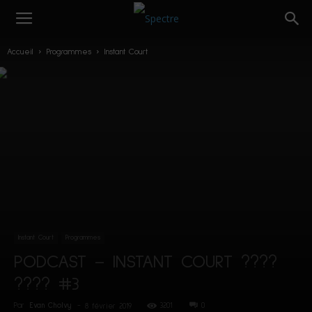
Accueil
Programmes
Instant Court
Instant Court
Programmes
PODCAST – INSTANT COURT ????
???? #3
Par
Evan Cholvy
-
3201
0
8 février 2019