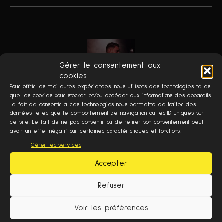
Gérer le consentement aux
cookies
Pour offrir les meilleures expériences, nous utilisons des technologies telles
que les cookies pour stocker et/ou accéder aux informations des appareils.
EVAN CHOLVY
Le fait de consentir à ces technologies nous permettra de traiter des
données telles que le comportement de navigation ou les ID uniques sur
Président de Phénomène | Chroniqueur de Désintox, Instant Court et
ce site. Le fait de ne pas consentir ou de retirer son consentement peut
Jazz Club sur Spectre
avoir un effet négatif sur certaines caractéristiques et fonctions.
Gérer les services
Accepter
Refuser
ARTICLES CONNEXES
PLUS DE L'AUTEUR
Voir les préférences
JAZZ À VIENNE : LAKECIA BENJAMIN ET DE