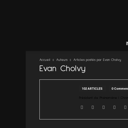
Accueil
Auteurs
Articles postés par Evan Cholvy
Evan Cholvy
102 ARTICLES
0 Comment
Président de Phénomène | Chroni