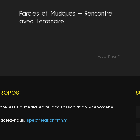
Paroles et Musiques – Rencontre
avec Terrenoire
Page 11 sur 11
PROPOS
S
tre est un média édité par l'association Phénomène.
tactez-nous:
spectre(at)phnmn.fr