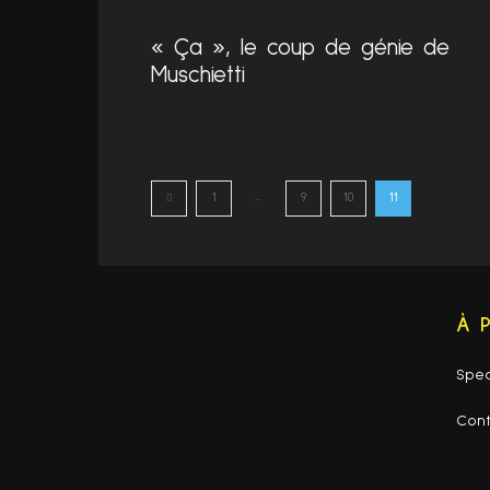
« Ça », le coup de génie de
Muschietti
...
1
9
10
11
À 
Spec
Con