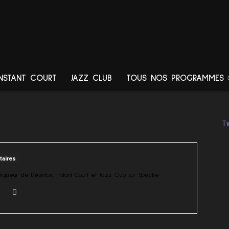
INSTANT COURT
JAZZ CLUB
TOUS NOS PROGRAMMES
Spectre
T
aires
queur de Désintox, Instant Court et Jazz Club sur Spectre