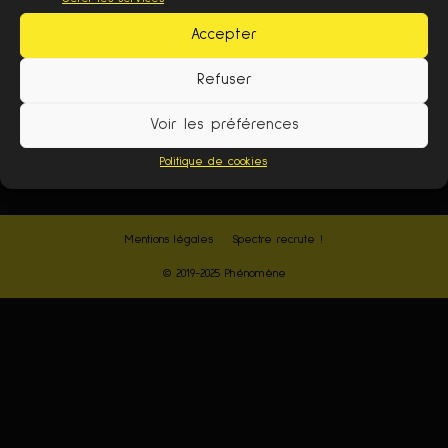
Accepter
Contactez-nous:
spectre(at)phnmn.fr
Refuser
SUIVEZ-NOUS
Voir les préférences
Politique de cookies
Mentions légales
Spectre recrute !
© 2019-2025 Phénomène