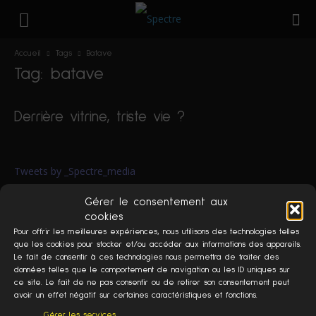
Accueil
Tags
Batave
Tag: batave
Derrière vitrine, triste vie ?
Tweets by _Spectre_media
Gérer le consentement aux
cookies
Pour offrir les meilleures expériences, nous utilisons des technologies telles
que les cookies pour stocker et/ou accéder aux informations des appareils.
Le fait de consentir à ces technologies nous permettra de traiter des
données telles que le comportement de navigation ou les ID uniques sur
À PROPOS
ce site. Le fait de ne pas consentir ou de retirer son consentement peut
avoir un effet négatif sur certaines caractéristiques et fonctions.
Spectre est un média édité par l'association Phénomène.
Gérer les services