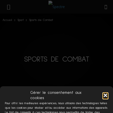
Accueil
Sport
Sports de Combat
SPORTS DE COMBAT
Gérer le consentement aux
POPULAIRE CETTE SEMAINE
cookies
Pour offrir les meilleures expériences, nous utilisons des technologies telles
que les cookies pour stocker et/ou accéder aux informations des appareils.
Le fait de consentir à ces technologies nous permettra de traiter des