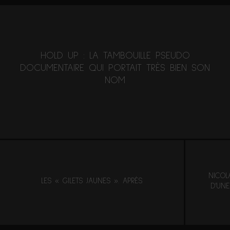
HOLD UP : LA TAMBOUILLE PSEUDO
DOCUMENTAIRE QUI PORTAIT TRÈS BIEN SON
NOM
NICOL
LES « GILETS JAUNES ». APRÈS.
D’UNE