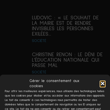
LUDOVIC : « LE SOUHAIT DE
LA MAIRIE EST DE RENDRE
INVISIBLES LES PERSONNES
EXILÉES...
SOCIÉTÉ
CHRISTINE RENON : LE DÉNI DE
L’ÉDUCATION NATIONALE QUI
PASSE MAL
SOCIÉTÉ
Gérer le consentement aux
SOMMES-NOUS REVENUS
cookies
DANS L’EUROPE DES ANNÉES
Pour offrir les meilleures expériences, nous utilisons des technologies telles
que les cookies pour stocker et/ou accéder aux informations des appareils.
30 ?
Le fait de consentir à ces technologies nous permettra de traiter des
POLITIQUE
données telles que le comportement de navigation ou les ID uniques sur
ce site. Le fait de ne pas consentir ou de retirer son consentement peut