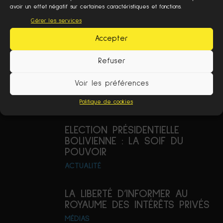
avoir un effet négatif sur certaines caractéristiques et fonctions.
TEMPÊTE SOUS UN CRÂNE EN
Gérer les services
EUROPE
Accepter
POLITIQUE
Refuser
MONNAIE LOCALE À BRIXTON :
PENSER L’ÉCONOMIE DE
Voir les préférences
DEMAIN
VILLES PLURIELLES
Politique de cookies
ELECTION PRÉSIDENTIELLE
BOLIVIENNE : LA SOIF DU
POUVOIR
ACTUALITÉ
LA LIBERTÉ D’INFORMER AU
ROYAUME DES INTÉRÊTS PRIVÉS
MÉDIAS